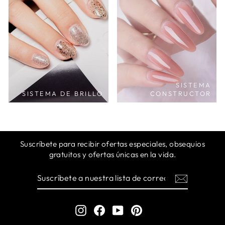
SISTEMA
SISTEMA DE BRILLO
CONSTRUCTOR
Suscríbete para recibir ofertas especiales, obsequios
gratuitos y ofertas únicas en la vida.
SUSCRÍBETE
SUSCRIBIR
A
NUESTRA
LISTA
DE
Instagram
Facebook
YouTube
Pinterest
CORREO