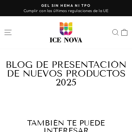
Ir
GEL SIN HEMA NI TPO
directamente
Cumplir con las últimas regulaciones de la UE
diapositivas
al
pausa
contenido
NAVEGACIÓN
BUS
BLOG DE PRESENTACIÓN
DE NUEVOS PRODUCTOS
2025
TAMBIÉN TE PUEDE
INTERESAR